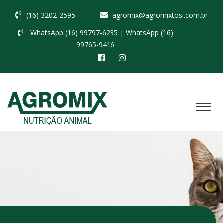
(16) 3202-2595
agromix@agromixtosi.com.br
WhatsApp (16) 99797-6285
| WhatsApp (16)
99765-9416