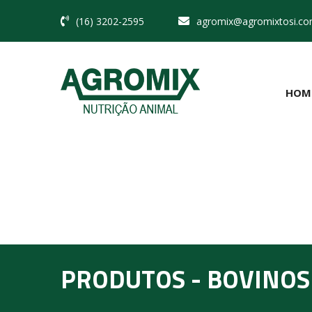
(16) 3202-2595
agromix@agromixtosi.co
HOM
PRODUTOS - BOVINOS