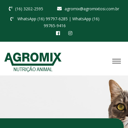
(16) 3202-2595
agromix@agromixtosi.com.br
WhatsApp (16) 99797-6285
| WhatsApp (16)
99765-9416