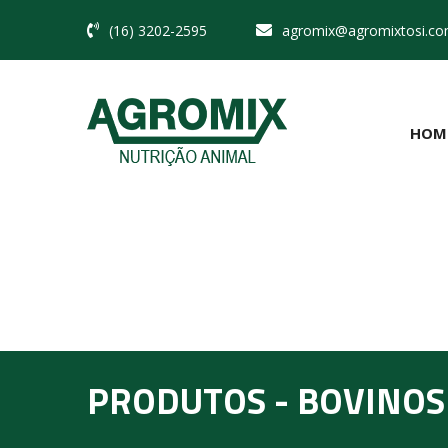
(16) 3202-2595
agromix@agromixtosi.co
HOM
PRODUTOS - BOVINOS