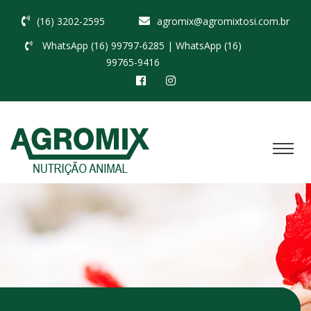
(16) 3202-2595
agromix@agromixtosi.com.br
WhatsApp (16) 99797-6285
| WhatsApp (16)
99765-9416