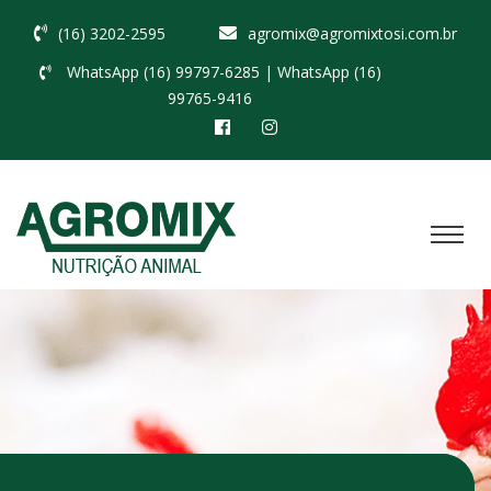
(16) 3202-2595
agromix@agromixtosi.com.br
WhatsApp (16) 99797-6285
| WhatsApp (16)
99765-9416