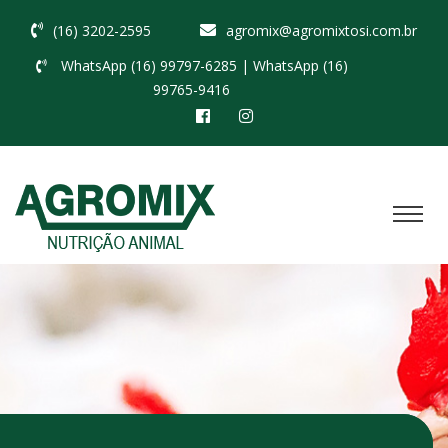
(16) 3202-2595
agromix@agromixtosi.com.br
WhatsApp (16) 99797-6285
| WhatsApp (16)
99765-9416